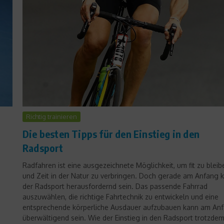
News
Tag 1 der US Open: Guter
Richtig trainieren
Auftakt für Kerber und
Die besten Tipps für den Einstieg in den
Lisicki
Radsport
27. August 2013
Radfahren ist eine ausgezeichnete Möglichkeit, um fit zu bleib
und Zeit in der Natur zu verbringen. Doch gerade am Anfang 
der Radsport herausfordernd sein. Das passende Fahrrad
auszuwählen, die richtige Fahrtechnik zu entwickeln und eine
entsprechende körperliche Ausdauer aufzubauen kann am An
überwältigend sein. Wie der Einstieg in den Radsport trotzde