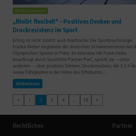
Richtig trainieren
„Bleibt flexibel!“ – Positives Denken und
Druckresistenz im Sport
Erfolg ist nicht zuletzt auch Kopfsache: Die Sportpsychologin
Franka Weber begleitete die deutschen Schwimmer:innen bei 
Olympischen Spielen in Paris. Im Interview mit Frank Heike,
beauftragt durch Sporthilfe-Partner PwC, spricht sie – unter
anderem -– über positives Denken, Druckresistenz, die 3-2-1-Ü
sowie Fähigkeiten in der Höhe des Eiffelturms....
Weiterlesen
1
2
3
4
...
70
Rechtliches
Partner