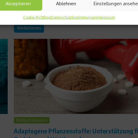
Akzeptieren
Ablehnen
Einstellungen anseh
eigenverantwortliches Handeln und sicheres Skifahren. Bei de
Lechtaler Skitourentagen vom 22. bis 26. Januar 2025 beko
Neulinge und Fortgeschrittene das nötige Know-How vermittelt
Cookie-Richtlinie
Datenschutzbestimmungen
Impressum
Weiterlesen
Richtig trainieren
Adaptogene Pflanzenstoffe: Unterstützung f