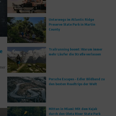
Unterwegs im Atlantic Ridge
Preserve State Park in Martin
County
Trailrunning boomt: Warum immer
e
mehr Läufer die Straße verlassen
mmer
Porsche Escapes – Edler Bildband zu
den besten Roadtrips der Welt
Mitten in Miami: Mit dem Kajak
durch den Oleta River State Park