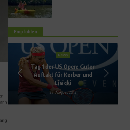
Empfohlen
Sport Rezepte
Bunter Salat mit
Hähnchenbruststreifen von
Ilka Semmler
7. Juli 2009
en
kann
fang
m