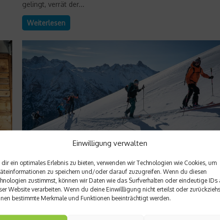
gelingt, verrät der...
Weiterlesen
Einwilligung verwalten
dir ein optimales Erlebnis zu bieten, verwenden wir Technologien wie Cookies, um
Richtig trainieren
äteinformationen zu speichern und/oder darauf zuzugreifen. Wenn du diesen
hnologien zustimmst, können wir Daten wie das Surfverhalten oder eindeutige IDs 
Sicher in den Powder: Skitourentage im Lecht
ser Website verarbeiten. Wenn du deine Einwillligung nicht erteilst oder zurückziehs
nen bestimmte Merkmale und Funktionen beeinträchtigt werden.
em
Skitouren abseits trubeliger Pisten haben ihren ganz besonde
b
Reiz, doch sie erfordern ein hohes Maß an Kenntnissen,