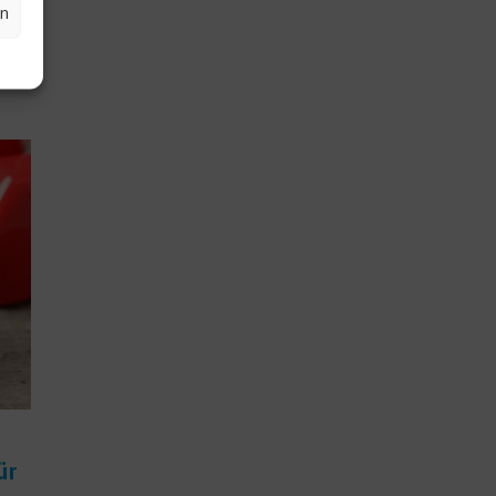
en
n
mmen
....
ür