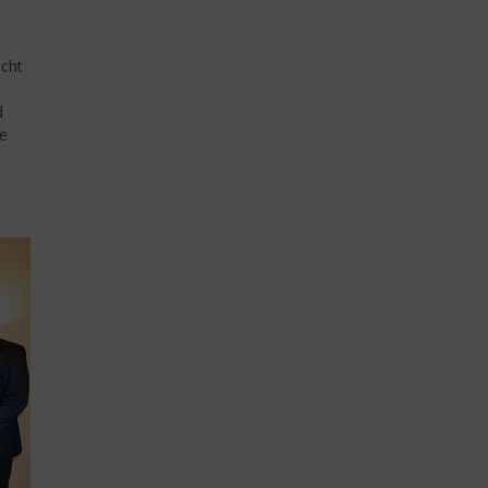
icht
d
ie