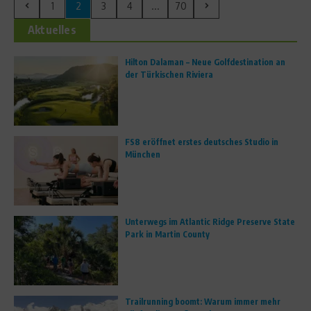
1
2
3
4
...
70
Aktuelles
Hilton Dalaman – Neue Golfdestination an
der Türkischen Riviera
FS8 eröffnet erstes deutsches Studio in
München
Unterwegs im Atlantic Ridge Preserve State
Park in Martin County
Trailrunning boomt: Warum immer mehr