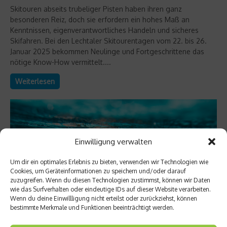
Skitouren abseits trubeliger Pisten haben ihren ganz
besonderen Reiz, doch sie erfordern ein hohes Maß an
Kenntnissen, eigenverantwortliches Handeln und sicheres
Skifahren. Bei den Lechtaler Skitourentagen vom 22. bis 26.
Januar 2025 bekommen Neulinge und Fortgeschrittene das
nötige Know-How vermittelt....
Weiterlesen
Einwilligung verwalten
Um dir ein optimales Erlebnis zu bieten, verwenden wir Technologien wie
Cookies, um Geräteinformationen zu speichern und/oder darauf
zuzugreifen. Wenn du diesen Technologien zustimmst, können wir Daten
wie das Surfverhalten oder eindeutige IDs auf dieser Website verarbeiten.
Wenn du deine Einwillligung nicht erteilst oder zurückziehst, können
bestimmte Merkmale und Funktionen beeinträchtigt werden.
Richtig trainieren