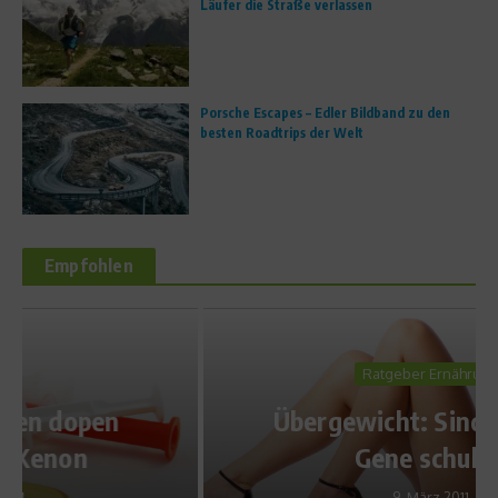
Läufer die Straße verlassen
Porsche Escapes – Edler Bildband zu den
besten Roadtrips der Welt
Empfohlen
Ratgeber Ernährung
Übergewicht: Sind doch die
Gene schuld?
9. März 2011