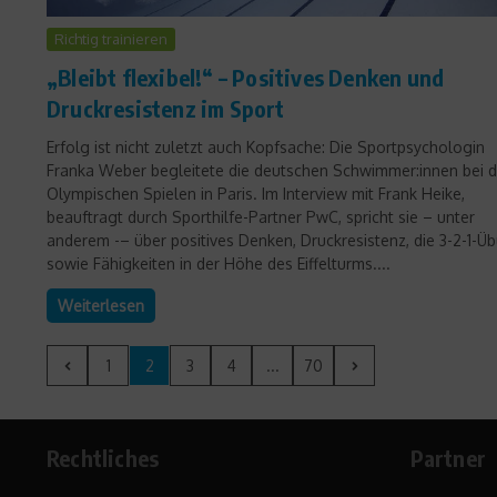
Richtig trainieren
„Bleibt flexibel!“ – Positives Denken und
Druckresistenz im Sport
Erfolg ist nicht zuletzt auch Kopfsache: Die Sportpsychologin
Franka Weber begleitete die deutschen Schwimmer:innen bei 
Olympischen Spielen in Paris. Im Interview mit Frank Heike,
beauftragt durch Sporthilfe-Partner PwC, spricht sie – unter
anderem -– über positives Denken, Druckresistenz, die 3-2-1-Ü
sowie Fähigkeiten in der Höhe des Eiffelturms....
Weiterlesen
1
2
3
4
...
70
Rechtliches
Partner