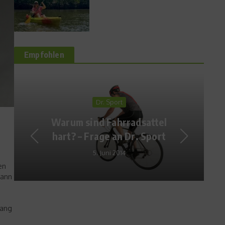
Empfohlen
Sports in the City
Noch 250 Tage bis Sotschi
3. Juni 2013
en
kann
fang
m