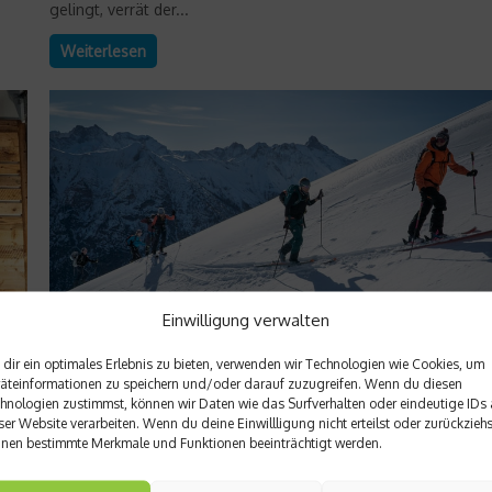
gelingt, verrät der...
Weiterlesen
Einwilligung verwalten
dir ein optimales Erlebnis zu bieten, verwenden wir Technologien wie Cookies, um
Richtig trainieren
äteinformationen zu speichern und/oder darauf zuzugreifen. Wenn du diesen
hnologien zustimmst, können wir Daten wie das Surfverhalten oder eindeutige IDs 
Sicher in den Powder: Skitourentage im Lecht
ser Website verarbeiten. Wenn du deine Einwillligung nicht erteilst oder zurückziehs
nen bestimmte Merkmale und Funktionen beeinträchtigt werden.
em
Skitouren abseits trubeliger Pisten haben ihren ganz besonde
b
Reiz, doch sie erfordern ein hohes Maß an Kenntnissen,