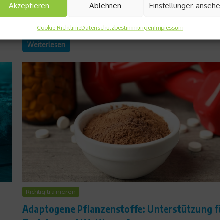
Akzeptieren
Ablehnen
Einstellungen anseh
eigenverantwortliches Handeln und sicheres Skifahren. Bei de
Lechtaler Skitourentagen vom 22. bis 26. Januar 2025 beko
Neulinge und Fortgeschrittene das nötige Know-How vermittelt
Cookie-Richtlinie
Datenschutzbestimmungen
Impressum
Weiterlesen
Richtig trainieren
Adaptogene Pflanzenstoffe: Unterstützung f