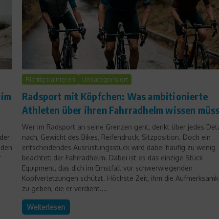
Richtig trainieren
Unkategorisiert
 im
Radsport mit Köpfchen: Was ambitionierte
Athleten über ihren Fahrradhelm wissen müs
Wer im Radsport an seine Grenzen geht, denkt über jedes Deta
 der
nach, Gewicht des Bikes, Reifendruck, Sitzposition. Doch ein
 den
entscheidendes Ausrüstungsstück wird dabei häufig zu wenig
r
beachtet: der Fahrradhelm. Dabei ist es das einzige Stück
Equipment, das dich im Ernstfall vor schwerwiegenden
Kopfverletzungen schützt. Höchste Zeit, ihm die Aufmerksamk
zu geben, die er verdient....
Weiterlesen