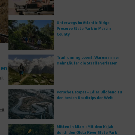
Unterwegs im Atlantic Ridge
Preserve State Park in Martin
County
Trailrunning boomt: Warum immer
mehr Läufer die Straße verlassen
sen
il
Porsche Escapes – Edler Bildband zu
den besten Roadtrips der Welt
eit
Mitten in Miami: Mit dem Kajak
durch den Oleta River State Park