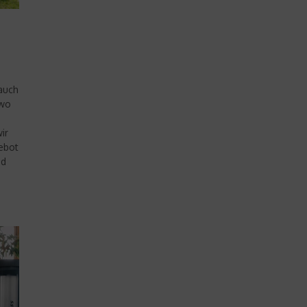
 auch
 wo
ir
ebot
nd