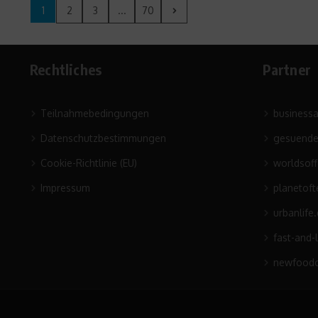
1
2
3
...
70
Rechtliches
Partner
Teilnahmebedingungen
business
Datenschutzbestimmungen
gesuende
Cookie-Richtlinie (EU)
worldsof
Impressum
planetoft
urbanlife
fast-and-
newfoodc