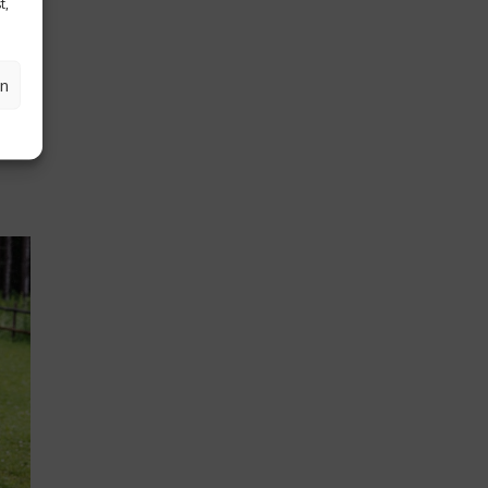
t,
e
 im
l
en
b im
el