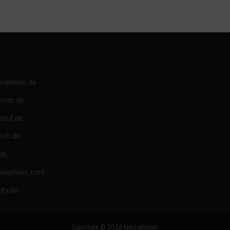
andmore.de
rnet.de
food.de
ech.de
.de
luxurious.com
ity.de
Copyright © 2026 Netzathleten