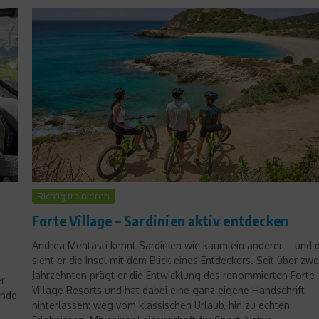
Aufgedeckt
Vorteil Frau – Wer ist besser
beim Multitasking
Richtig trainieren
25. November 2013
g
Forte Village – Sardinien aktiv entdecken
Andrea Mentasti kennt Sardinien wie kaum ein anderer – und 
sieht er die Insel mit dem Blick eines Entdeckers. Seit über zwe
Jahrzehnten prägt er die Entwicklung des renommierten Forte
er
Village Resorts und hat dabei eine ganz eigene Handschrift
ende
hinterlassen: weg vom klassischen Urlaub, hin zu echten