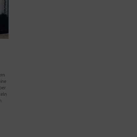
ern
eine
ber
zeln
n