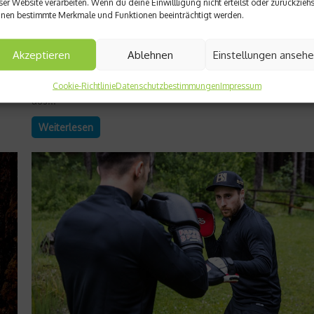
ser Website verarbeiten. Wenn du deine Einwillligung nicht erteilst oder zurückziehs
Ein schneller Pass, ein präziser Schlag, ein geübter Blick – viel
nen bestimmte Merkmale und Funktionen beeinträchtigt werden.
sportliche Leistungen beginnen nicht in den Muskeln, sondern
en
Auge. Visuelle Leistungsfähigkeit ist ein oft unterschätzter Tei
Akzeptieren
Ablehnen
Einstellungen anseh
ur
des Trainings, obwohl sie entscheidend darüber bestimmt, wie
schnell Reize erkannt und Bewegungen umgesetzt werden. O
Teamsport, beim Schießen oder im Alltag – das Zusammenspi
Cookie-Richtlinie
Datenschutzbestimmungen
Impressum
aus...
Weiterlesen