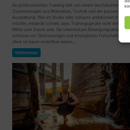
die
Ein professionelles Training lebt von einem durchdachten
kön
Zusammenspiel aus Motivation, Technik und der passenden
Ausstattung. Wer im Studio oder zuhause ambitioniert trainier
möchte, entdeckt schnell, dass Trainingsgeräte nicht einfach n
Mittel zum Zweck sind. Sie unterstützen Bewegungsabläufe,
schützen vor Überlastungen und ermöglichen Fortschritte, die
ohne sie kaum erreichbar wären....
Weiterlesen