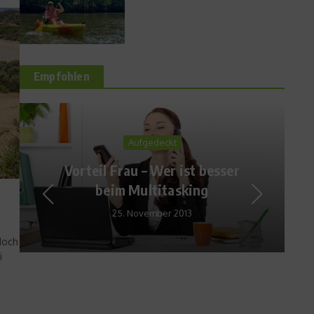
Empfohlen
Produkttest
Doppelt hält besser – 2
Produkte von Komperdell
auf dem Prüfstand
17. Dezember 2010
doch
i