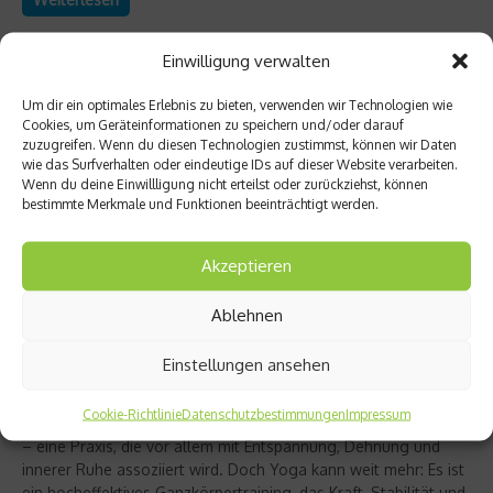
Einwilligung verwalten
Um dir ein optimales Erlebnis zu bieten, verwenden wir Technologien wie
Cookies, um Geräteinformationen zu speichern und/oder darauf
zuzugreifen. Wenn du diesen Technologien zustimmst, können wir Daten
wie das Surfverhalten oder eindeutige IDs auf dieser Website verarbeiten.
Wenn du deine Einwillligung nicht erteilst oder zurückziehst, können
bestimmte Merkmale und Funktionen beeinträchtigt werden.
Akzeptieren
Ablehnen
Richtig trainieren
Christine Bielecki über ihr Buch „Yoga Power“
Einstellungen ansehen
– Kraft trifft Achtsamkeit
Cookie-Richtlinie
Datenschutzbestimmungen
Impressum
Yoga gilt für viele als sanfter Ausgleich zum hektischen Alltag
– eine Praxis, die vor allem mit Entspannung, Dehnung und
innerer Ruhe assoziiert wird. Doch Yoga kann weit mehr: Es ist
ein hocheffektives Ganzkörpertraining, das Kraft, Stabilität und