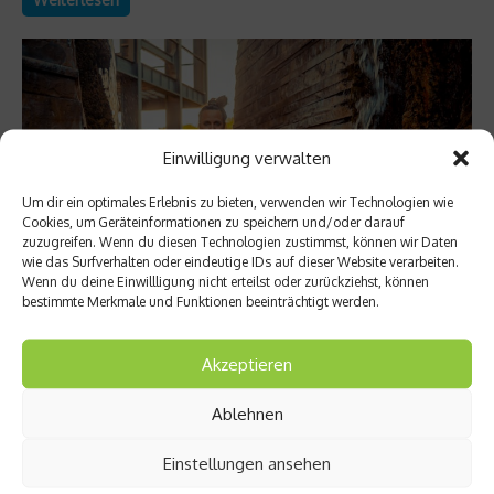
Einwilligung verwalten
Um dir ein optimales Erlebnis zu bieten, verwenden wir Technologien wie
Cookies, um Geräteinformationen zu speichern und/oder darauf
zuzugreifen. Wenn du diesen Technologien zustimmst, können wir Daten
wie das Surfverhalten oder eindeutige IDs auf dieser Website verarbeiten.
Wenn du deine Einwillligung nicht erteilst oder zurückziehst, können
bestimmte Merkmale und Funktionen beeinträchtigt werden.
Richtig trainieren
Christine Bielecki über ihr Buch „Yoga Power“
Akzeptieren
– Kraft trifft Achtsamkeit
Ablehnen
Yoga gilt für viele als sanfter Ausgleich zum hektischen Alltag
– eine Praxis, die vor allem mit Entspannung, Dehnung und
Einstellungen ansehen
innerer Ruhe assoziiert wird. Doch Yoga kann weit mehr: Es ist
ein hocheffektives Ganzkörpertraining, das Kraft, Stabilität und