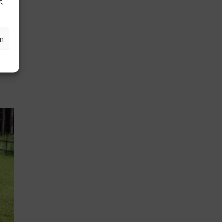
t,
e
 im
l
en
b im
el