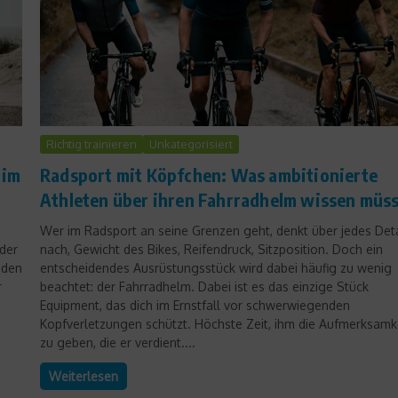
Richtig trainieren
Unkategorisiert
 im
Radsport mit Köpfchen: Was ambitionierte
Athleten über ihren Fahrradhelm wissen müs
Wer im Radsport an seine Grenzen geht, denkt über jedes Deta
 der
nach, Gewicht des Bikes, Reifendruck, Sitzposition. Doch ein
 den
entscheidendes Ausrüstungsstück wird dabei häufig zu wenig
r
beachtet: der Fahrradhelm. Dabei ist es das einzige Stück
Equipment, das dich im Ernstfall vor schwerwiegenden
Kopfverletzungen schützt. Höchste Zeit, ihm die Aufmerksamk
zu geben, die er verdient....
Weiterlesen