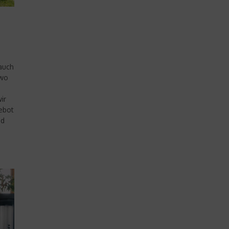
 auch
 wo
ir
ebot
nd