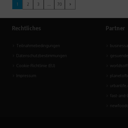
1
2
3
...
70
Rechtliches
Partner
Teilnahmebedingungen
business
Datenschutzbestimmungen
gesuende
Cookie-Richtlinie (EU)
worldsof
Impressum
planetoft
urbanlife
fast-and-
newfoodc