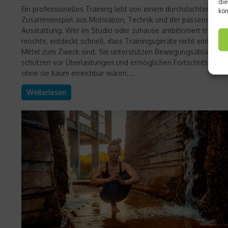
die
Ein professionelles Training lebt von einem durchdachten
kön
Zusammenspiel aus Motivation, Technik und der passenden
Ausstattung. Wer im Studio oder zuhause ambitioniert trainier
möchte, entdeckt schnell, dass Trainingsgeräte nicht einfach n
Mittel zum Zweck sind. Sie unterstützen Bewegungsabläufe,
schützen vor Überlastungen und ermöglichen Fortschritte, die
ohne sie kaum erreichbar wären....
Weiterlesen