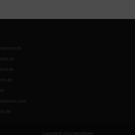
andmore.de
rnet.de
food.de
ech.de
.de
luxurious.com
ity.de
Copyright © 2026 Netzathleten