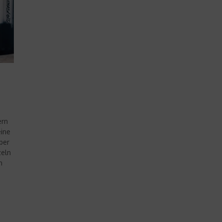
ern
eine
ber
zeln
n