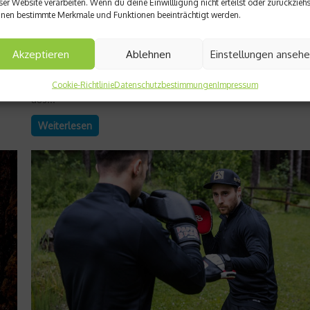
ser Website verarbeiten. Wenn du deine Einwillligung nicht erteilst oder zurückziehs
Ein schneller Pass, ein präziser Schlag, ein geübter Blick – viel
nen bestimmte Merkmale und Funktionen beeinträchtigt werden.
sportliche Leistungen beginnen nicht in den Muskeln, sondern
en
Auge. Visuelle Leistungsfähigkeit ist ein oft unterschätzter Tei
Akzeptieren
Ablehnen
Einstellungen anseh
ur
des Trainings, obwohl sie entscheidend darüber bestimmt, wie
schnell Reize erkannt und Bewegungen umgesetzt werden. O
Teamsport, beim Schießen oder im Alltag – das Zusammenspi
Cookie-Richtlinie
Datenschutzbestimmungen
Impressum
aus...
Weiterlesen