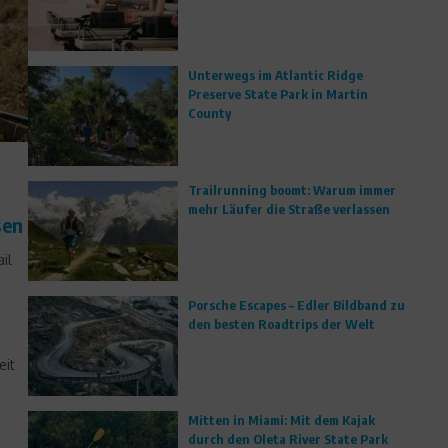
Unterwegs im Atlantic Ridge
Preserve State Park in Martin
County
Trailrunning boomt: Warum immer
mehr Läufer die Straße verlassen
sen
il
Porsche Escapes – Edler Bildband zu
den besten Roadtrips der Welt
eit
Mitten in Miami: Mit dem Kajak
durch den Oleta River State Park