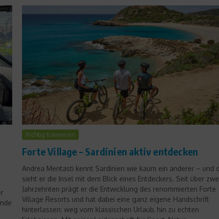
News
Drei Medaillen und zwei
Debütanten-Duftmarken
Richtig trainieren
22. Oktober 2018
g
Forte Village – Sardinien aktiv entdecken
Andrea Mentasti kennt Sardinien wie kaum ein anderer – und 
sieht er die Insel mit dem Blick eines Entdeckers. Seit über zwe
Jahrzehnten prägt er die Entwicklung des renommierten Forte
er
Village Resorts und hat dabei eine ganz eigene Handschrift
ende
hinterlassen: weg vom klassischen Urlaub, hin zu echten