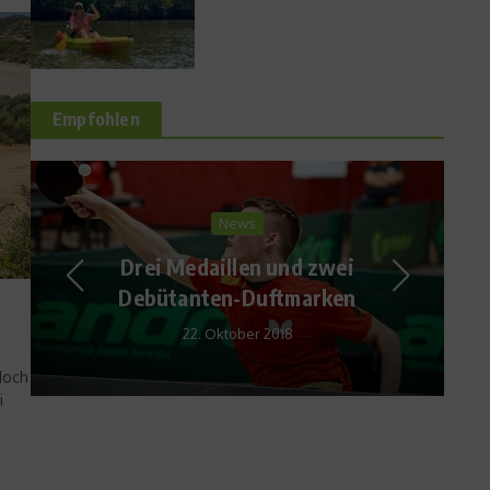
Empfohlen
Interviews
WM-Songs – Gute Lieder,
schlechte Lieder
6. Juni 2014
doch
i