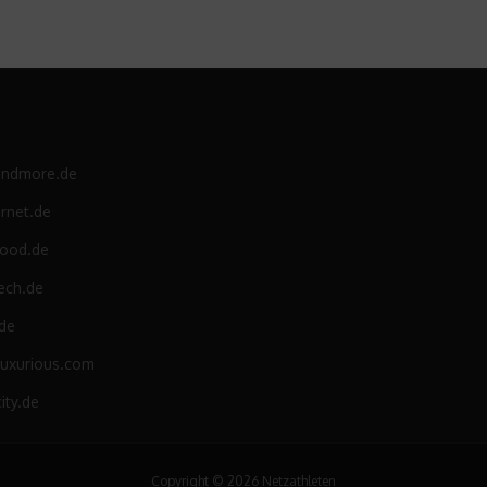
andmore.de
rnet.de
food.de
ech.de
.de
luxurious.com
ity.de
Copyright © 2026 Netzathleten