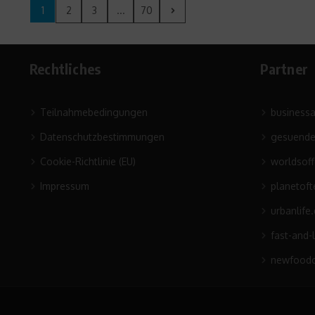
1
2
3
...
70
Rechtliches
Partner
Teilnahmebedingungen
business
Datenschutzbestimmungen
gesuende
Cookie-Richtlinie (EU)
worldsof
Impressum
planetoft
urbanlife
fast-and-
newfoodc