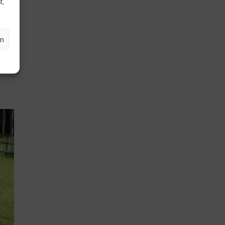
t,
e
 im
l
en
b im
el