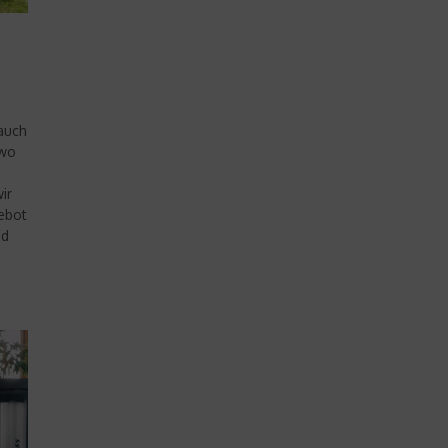
 auch
 wo
ir
ebot
nd