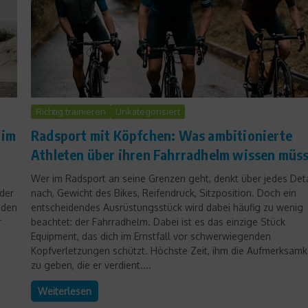
Richtig trainieren
Unkategorisiert
 im
Radsport mit Köpfchen: Was ambitionierte
Athleten über ihren Fahrradhelm wissen müs
Wer im Radsport an seine Grenzen geht, denkt über jedes Deta
 der
nach, Gewicht des Bikes, Reifendruck, Sitzposition. Doch ein
 den
entscheidendes Ausrüstungsstück wird dabei häufig zu wenig
r
beachtet: der Fahrradhelm. Dabei ist es das einzige Stück
Equipment, das dich im Ernstfall vor schwerwiegenden
Kopfverletzungen schützt. Höchste Zeit, ihm die Aufmerksamk
zu geben, die er verdient....
Weiterlesen