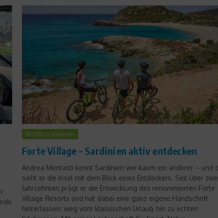
Sports Inside
So geht Social Media
Marketing… nicht!
Internetpannen von
Richtig trainieren
Fußballstars
g
Forte Village – Sardinien aktiv entdecken
26. Januar 2012
Andrea Mentasti kennt Sardinien wie kaum ein anderer – und 
sieht er die Insel mit dem Blick eines Entdeckers. Seit über zwe
Jahrzehnten prägt er die Entwicklung des renommierten Forte
er
Village Resorts und hat dabei eine ganz eigene Handschrift
ende
hinterlassen: weg vom klassischen Urlaub, hin zu echten