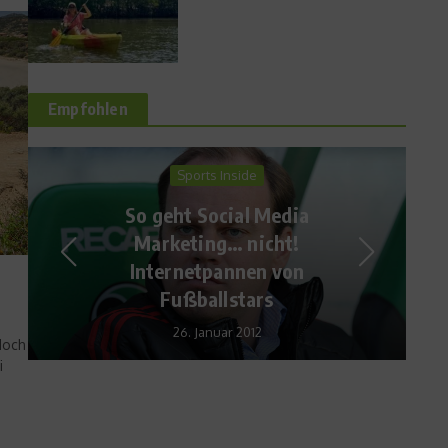
Empfohlen
Sports in the City
ISPO 2016 – Nachhaltig
20. Januar 2016
doch
i