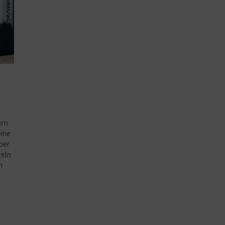
ern
eine
ber
zeln
n