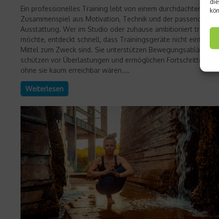
die
Ein professionelles Training lebt von einem durchdachten
kön
Zusammenspiel aus Motivation, Technik und der passenden
Ausstattung. Wer im Studio oder zuhause ambitioniert trainier
möchte, entdeckt schnell, dass Trainingsgeräte nicht einfach n
Mittel zum Zweck sind. Sie unterstützen Bewegungsabläufe,
schützen vor Überlastungen und ermöglichen Fortschritte, die
ohne sie kaum erreichbar wären....
Weiterlesen