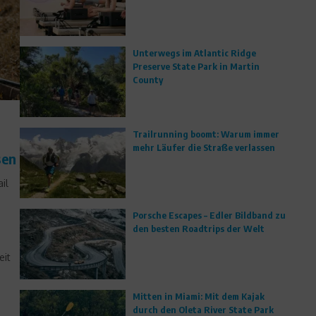
Unterwegs im Atlantic Ridge
Preserve State Park in Martin
County
Trailrunning boomt: Warum immer
mehr Läufer die Straße verlassen
sen
il
Porsche Escapes – Edler Bildband zu
den besten Roadtrips der Welt
eit
Mitten in Miami: Mit dem Kajak
durch den Oleta River State Park