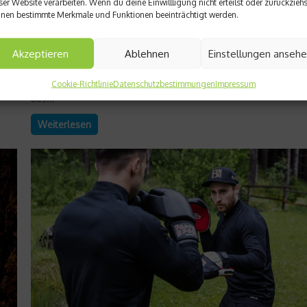
ser Website verarbeiten. Wenn du deine Einwillligung nicht erteilst oder zurückziehs
Ein schneller Pass, ein präziser Schlag, ein geübter Blick – viel
nen bestimmte Merkmale und Funktionen beeinträchtigt werden.
sportliche Leistungen beginnen nicht in den Muskeln, sondern
en
Auge. Visuelle Leistungsfähigkeit ist ein oft unterschätzter Tei
Akzeptieren
Ablehnen
Einstellungen anseh
ur
des Trainings, obwohl sie entscheidend darüber bestimmt, wie
schnell Reize erkannt und Bewegungen umgesetzt werden. O
Teamsport, beim Schießen oder im Alltag – das Zusammenspi
Cookie-Richtlinie
Datenschutzbestimmungen
Impressum
aus...
Weiterlesen