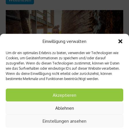
Einwilligung verwalten
Um dir ein optimales Erlebnis zu bieten, verwenden wir Technologien wie
Cookies, um Geräteinformationen zu speichern und/oder darauf
zuzugreifen. Wenn du diesen Technologien zustimmst, können wir Daten
wie das Surfverhalten oder eindeutige IDs auf dieser Website verarbeiten.
Wenn du deine Einwillligung nicht erteilst oder zurückziehst, können
bestimmte Merkmale und Funktionen beeinträchtigt werden.
Richtig trainieren
Christine Bielecki über ihr Buch „Yoga Power“
Akzeptieren
– Kraft trifft Achtsamkeit
Ablehnen
Yoga gilt für viele als sanfter Ausgleich zum hektischen Alltag
– eine Praxis, die vor allem mit Entspannung, Dehnung und
Einstellungen ansehen
innerer Ruhe assoziiert wird. Doch Yoga kann weit mehr: Es ist
ein hocheffektives Ganzkörpertraining, das Kraft, Stabilität und