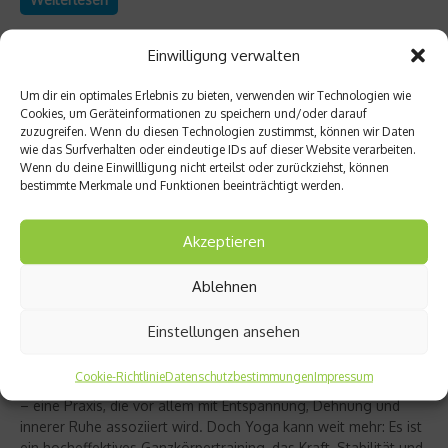
Einwilligung verwalten
Um dir ein optimales Erlebnis zu bieten, verwenden wir Technologien wie
Cookies, um Geräteinformationen zu speichern und/oder darauf
zuzugreifen. Wenn du diesen Technologien zustimmst, können wir Daten
wie das Surfverhalten oder eindeutige IDs auf dieser Website verarbeiten.
Wenn du deine Einwillligung nicht erteilst oder zurückziehst, können
bestimmte Merkmale und Funktionen beeinträchtigt werden.
Akzeptieren
Ablehnen
Richtig trainieren
Christine Bielecki über ihr Buch „Yoga Power“
Einstellungen ansehen
– Kraft trifft Achtsamkeit
Cookie-Richtlinie
Datenschutzbestimmungen
Impressum
Yoga gilt für viele als sanfter Ausgleich zum hektischen Alltag
– eine Praxis, die vor allem mit Entspannung, Dehnung und
innerer Ruhe assoziiert wird. Doch Yoga kann weit mehr: Es ist
ein hocheffektives Ganzkörpertraining, das Kraft, Stabilität und