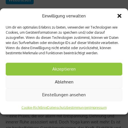
Einwilligung verwalten
Um dir ein optimales Erlebnis zu bieten, verwenden wir Technologien wie
Cookies, um Geräteinformationen zu speichern und/oder darauf
zuzugreifen. Wenn du diesen Technologien zustimmst, können wir Daten
wie das Surfverhalten oder eindeutige IDs auf dieser Website verarbeiten.
Wenn du deine Einwillligung nicht erteilst oder zurückziehst, können
bestimmte Merkmale und Funktionen beeinträchtigt werden.
Akzeptieren
Ablehnen
Richtig trainieren
Christine Bielecki über ihr Buch „Yoga Power“
Einstellungen ansehen
– Kraft trifft Achtsamkeit
Cookie-Richtlinie
Datenschutzbestimmungen
Impressum
Yoga gilt für viele als sanfter Ausgleich zum hektischen Alltag
– eine Praxis, die vor allem mit Entspannung, Dehnung und
innerer Ruhe assoziiert wird. Doch Yoga kann weit mehr: Es ist
ein hocheffektives Ganzkörpertraining, das Kraft, Stabilität und