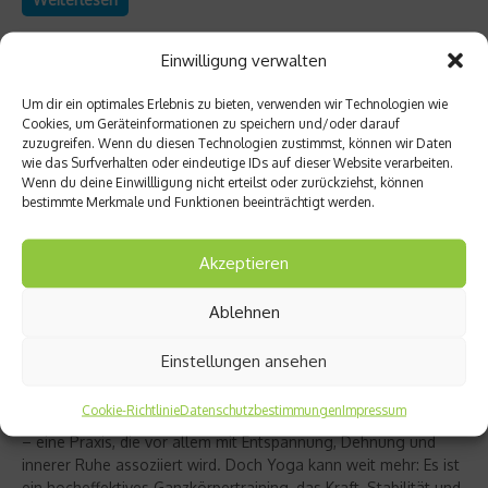
Einwilligung verwalten
Um dir ein optimales Erlebnis zu bieten, verwenden wir Technologien wie
Cookies, um Geräteinformationen zu speichern und/oder darauf
zuzugreifen. Wenn du diesen Technologien zustimmst, können wir Daten
wie das Surfverhalten oder eindeutige IDs auf dieser Website verarbeiten.
Wenn du deine Einwillligung nicht erteilst oder zurückziehst, können
bestimmte Merkmale und Funktionen beeinträchtigt werden.
Akzeptieren
Ablehnen
Richtig trainieren
Christine Bielecki über ihr Buch „Yoga Power“
Einstellungen ansehen
– Kraft trifft Achtsamkeit
Cookie-Richtlinie
Datenschutzbestimmungen
Impressum
Yoga gilt für viele als sanfter Ausgleich zum hektischen Alltag
– eine Praxis, die vor allem mit Entspannung, Dehnung und
innerer Ruhe assoziiert wird. Doch Yoga kann weit mehr: Es ist
ein hocheffektives Ganzkörpertraining, das Kraft, Stabilität und