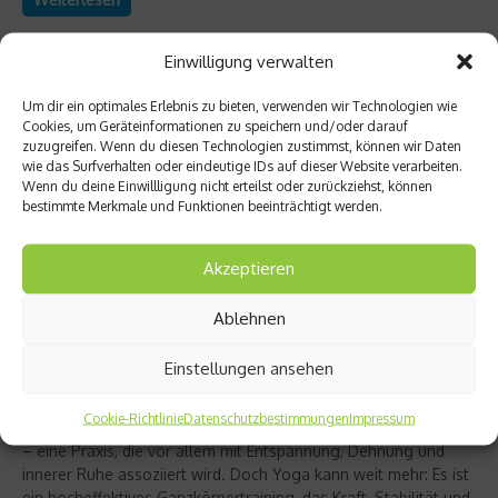
Einwilligung verwalten
Um dir ein optimales Erlebnis zu bieten, verwenden wir Technologien wie
Cookies, um Geräteinformationen zu speichern und/oder darauf
zuzugreifen. Wenn du diesen Technologien zustimmst, können wir Daten
wie das Surfverhalten oder eindeutige IDs auf dieser Website verarbeiten.
Wenn du deine Einwillligung nicht erteilst oder zurückziehst, können
bestimmte Merkmale und Funktionen beeinträchtigt werden.
Akzeptieren
Ablehnen
Richtig trainieren
Christine Bielecki über ihr Buch „Yoga Power“
Einstellungen ansehen
– Kraft trifft Achtsamkeit
Cookie-Richtlinie
Datenschutzbestimmungen
Impressum
Yoga gilt für viele als sanfter Ausgleich zum hektischen Alltag
– eine Praxis, die vor allem mit Entspannung, Dehnung und
innerer Ruhe assoziiert wird. Doch Yoga kann weit mehr: Es ist
ein hocheffektives Ganzkörpertraining, das Kraft, Stabilität und