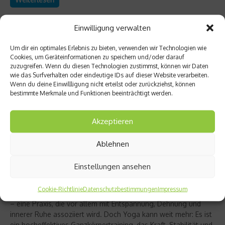
Einwilligung verwalten
Um dir ein optimales Erlebnis zu bieten, verwenden wir Technologien wie
Cookies, um Geräteinformationen zu speichern und/oder darauf
zuzugreifen. Wenn du diesen Technologien zustimmst, können wir Daten
wie das Surfverhalten oder eindeutige IDs auf dieser Website verarbeiten.
Wenn du deine Einwillligung nicht erteilst oder zurückziehst, können
bestimmte Merkmale und Funktionen beeinträchtigt werden.
Akzeptieren
Ablehnen
Richtig trainieren
Christine Bielecki über ihr Buch „Yoga Power“
Einstellungen ansehen
– Kraft trifft Achtsamkeit
Cookie-Richtlinie
Datenschutzbestimmungen
Impressum
Yoga gilt für viele als sanfter Ausgleich zum hektischen Alltag
– eine Praxis, die vor allem mit Entspannung, Dehnung und
innerer Ruhe assoziiert wird. Doch Yoga kann weit mehr: Es ist
ein hocheffektives Ganzkörpertraining, das Kraft, Stabilität und