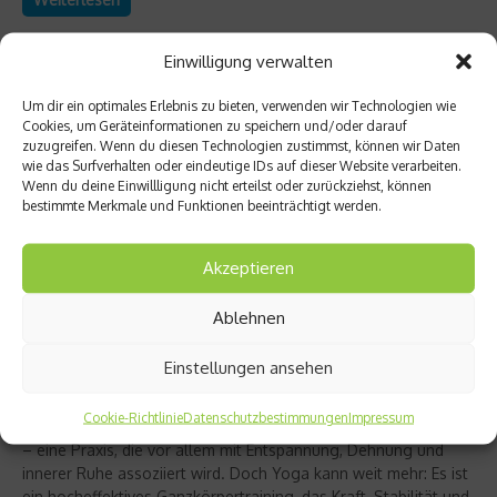
Einwilligung verwalten
Um dir ein optimales Erlebnis zu bieten, verwenden wir Technologien wie
Cookies, um Geräteinformationen zu speichern und/oder darauf
zuzugreifen. Wenn du diesen Technologien zustimmst, können wir Daten
wie das Surfverhalten oder eindeutige IDs auf dieser Website verarbeiten.
Wenn du deine Einwillligung nicht erteilst oder zurückziehst, können
bestimmte Merkmale und Funktionen beeinträchtigt werden.
Akzeptieren
Ablehnen
Richtig trainieren
Christine Bielecki über ihr Buch „Yoga Power“
Einstellungen ansehen
– Kraft trifft Achtsamkeit
Cookie-Richtlinie
Datenschutzbestimmungen
Impressum
Yoga gilt für viele als sanfter Ausgleich zum hektischen Alltag
– eine Praxis, die vor allem mit Entspannung, Dehnung und
innerer Ruhe assoziiert wird. Doch Yoga kann weit mehr: Es ist
ein hocheffektives Ganzkörpertraining, das Kraft, Stabilität und