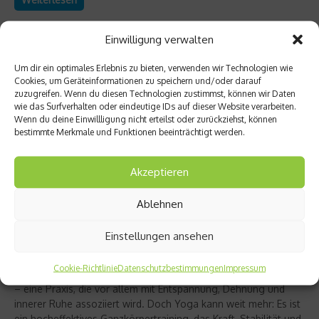
Einwilligung verwalten
Um dir ein optimales Erlebnis zu bieten, verwenden wir Technologien wie
Cookies, um Geräteinformationen zu speichern und/oder darauf
zuzugreifen. Wenn du diesen Technologien zustimmst, können wir Daten
wie das Surfverhalten oder eindeutige IDs auf dieser Website verarbeiten.
Wenn du deine Einwillligung nicht erteilst oder zurückziehst, können
bestimmte Merkmale und Funktionen beeinträchtigt werden.
Akzeptieren
Ablehnen
Richtig trainieren
Christine Bielecki über ihr Buch „Yoga Power“
Einstellungen ansehen
– Kraft trifft Achtsamkeit
Cookie-Richtlinie
Datenschutzbestimmungen
Impressum
Yoga gilt für viele als sanfter Ausgleich zum hektischen Alltag
– eine Praxis, die vor allem mit Entspannung, Dehnung und
innerer Ruhe assoziiert wird. Doch Yoga kann weit mehr: Es ist
ein hocheffektives Ganzkörpertraining, das Kraft, Stabilität und