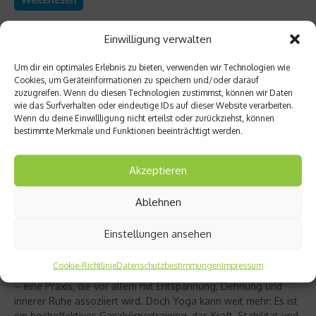
Einwilligung verwalten
Um dir ein optimales Erlebnis zu bieten, verwenden wir Technologien wie
Cookies, um Geräteinformationen zu speichern und/oder darauf
zuzugreifen. Wenn du diesen Technologien zustimmst, können wir Daten
wie das Surfverhalten oder eindeutige IDs auf dieser Website verarbeiten.
Wenn du deine Einwillligung nicht erteilst oder zurückziehst, können
bestimmte Merkmale und Funktionen beeinträchtigt werden.
Akzeptieren
Ablehnen
Richtig trainieren
Christine Bielecki über ihr Buch „Yoga Power“
Einstellungen ansehen
– Kraft trifft Achtsamkeit
Cookie-Richtlinie
Datenschutzbestimmungen
Impressum
Yoga gilt für viele als sanfter Ausgleich zum hektischen Alltag
– eine Praxis, die vor allem mit Entspannung, Dehnung und
innerer Ruhe assoziiert wird. Doch Yoga kann weit mehr: Es ist
ein hocheffektives Ganzkörpertraining, das Kraft, Stabilität und