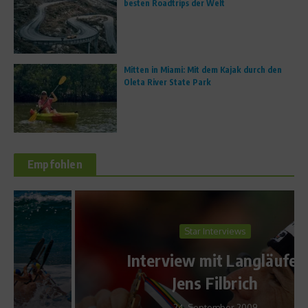
besten Roadtrips der Welt
Mitten in Miami: Mit dem Kajak durch den
Oleta River State Park
Empfohlen
Star Interviews
Interview mit Langläufer
Jens Filbrich
24. September 2009