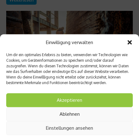
Einwilligung verwalten
Um dir ein optimales Erlebnis zu bieten, verwenden wir Technologien wie
Cookies, um Geräteinformationen zu speichern und/oder darauf
zuzugreifen. Wenn du diesen Technologien zustimmst, können wir Daten
wie das Surfverhalten oder eindeutige IDs auf dieser Website verarbeiten.
Wenn du deine Einwillligung nicht erteilst oder zurückziehst, können
bestimmte Merkmale und Funktionen beeinträchtigt werden.
Richtig trainieren
Christine Bielecki über ihr Buch „Yoga Power“
Akzeptieren
– Kraft trifft Achtsamkeit
Ablehnen
Yoga gilt für viele als sanfter Ausgleich zum hektischen Alltag
– eine Praxis, die vor allem mit Entspannung, Dehnung und
Einstellungen ansehen
innerer Ruhe assoziiert wird. Doch Yoga kann weit mehr: Es ist
ein hocheffektives Ganzkörpertraining, das Kraft, Stabilität und