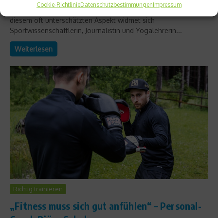
Cookie-Richtlinie
Datenschutzbestimmungen
Impressum
sogar Heilungsprozesse im Körper fördern kann. Genau
diesem oft unterschätzten Aspekt widmet sich
Sportwissenschaftlerin, Journalistin und Yogalehrerin...
Weiterlesen
Richtig trainieren
„Fitness muss sich gut anfühlen“ – Personal-