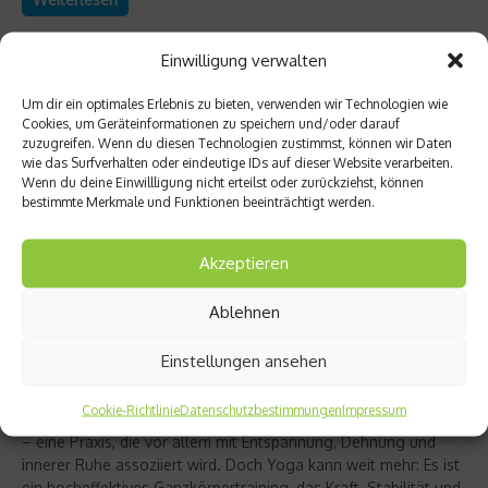
Einwilligung verwalten
Um dir ein optimales Erlebnis zu bieten, verwenden wir Technologien wie
Cookies, um Geräteinformationen zu speichern und/oder darauf
zuzugreifen. Wenn du diesen Technologien zustimmst, können wir Daten
wie das Surfverhalten oder eindeutige IDs auf dieser Website verarbeiten.
Wenn du deine Einwillligung nicht erteilst oder zurückziehst, können
bestimmte Merkmale und Funktionen beeinträchtigt werden.
Akzeptieren
Ablehnen
Richtig trainieren
Christine Bielecki über ihr Buch „Yoga Power“
Einstellungen ansehen
– Kraft trifft Achtsamkeit
Cookie-Richtlinie
Datenschutzbestimmungen
Impressum
Yoga gilt für viele als sanfter Ausgleich zum hektischen Alltag
– eine Praxis, die vor allem mit Entspannung, Dehnung und
innerer Ruhe assoziiert wird. Doch Yoga kann weit mehr: Es ist
ein hocheffektives Ganzkörpertraining, das Kraft, Stabilität und