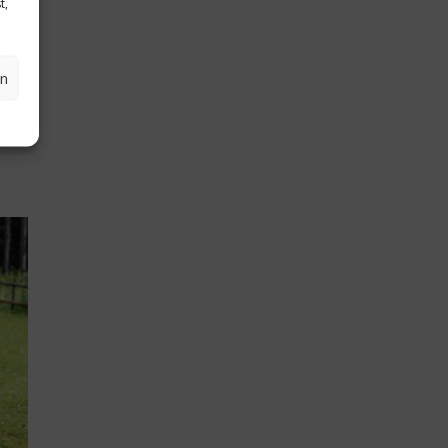
t,
e
 im
l
en
b im
el