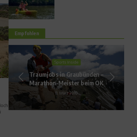
Empfohlen
News
Eintracht Frankfurt hat
#PlatzfürVielfalt auf dem
Trikot
21. November 2019
doch
i