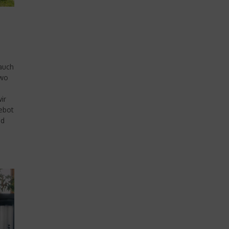
 auch
 wo
ir
ebot
nd