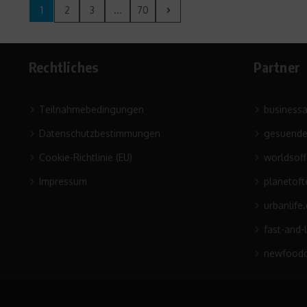
1
2
3
...
70
Rechtliches
Partner
Teilnahmebedingungen
business
Datenschutzbestimmungen
gesuende
Cookie-Richtlinie (EU)
worldsof
Impressum
planetoft
urbanlife
fast-and-
newfoodc