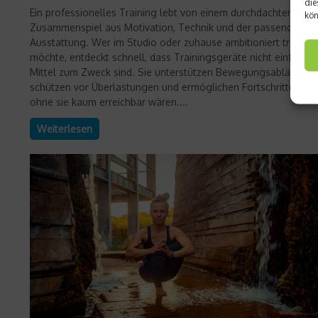
die
Ein professionelles Training lebt von einem durchdachten
kön
Zusammenspiel aus Motivation, Technik und der passenden
Ausstattung. Wer im Studio oder zuhause ambitioniert trainier
möchte, entdeckt schnell, dass Trainingsgeräte nicht einfach n
Mittel zum Zweck sind. Sie unterstützen Bewegungsabläufe,
schützen vor Überlastungen und ermöglichen Fortschritte, die
ohne sie kaum erreichbar wären....
Weiterlesen