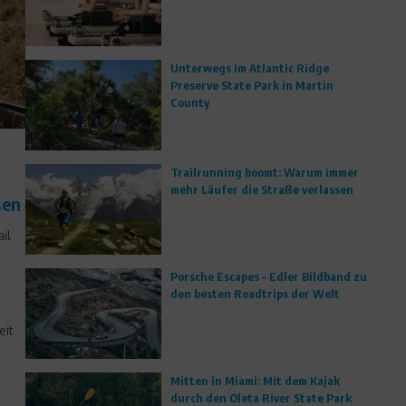
Unterwegs im Atlantic Ridge
Preserve State Park in Martin
County
Trailrunning boomt: Warum immer
mehr Läufer die Straße verlassen
sen
il
Porsche Escapes – Edler Bildband zu
den besten Roadtrips der Welt
eit
Mitten in Miami: Mit dem Kajak
durch den Oleta River State Park