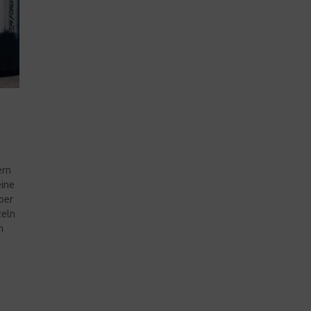
ern
eine
ber
zeln
n