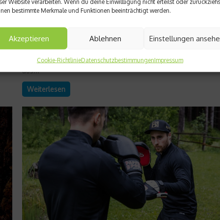
ser Website verarbeiten. Wenn du deine Einwillligung nicht erteilst oder zurückziehs
Ein schneller Pass, ein präziser Schlag, ein geübter Blick – viel
nen bestimmte Merkmale und Funktionen beeinträchtigt werden.
sportliche Leistungen beginnen nicht in den Muskeln, sondern
en
Auge. Visuelle Leistungsfähigkeit ist ein oft unterschätzter Tei
Akzeptieren
Ablehnen
Einstellungen anseh
ur
des Trainings, obwohl sie entscheidend darüber bestimmt, wie
schnell Reize erkannt und Bewegungen umgesetzt werden. O
Teamsport, beim Schießen oder im Alltag – das Zusammenspi
Cookie-Richtlinie
Datenschutzbestimmungen
Impressum
aus...
Weiterlesen