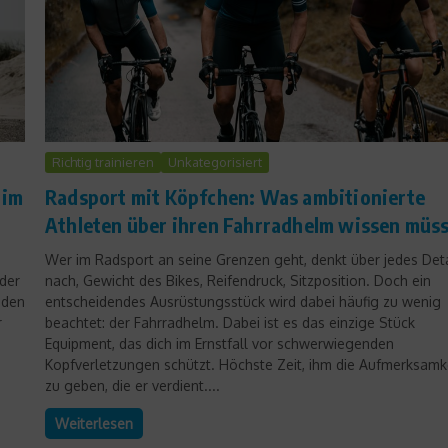
Richtig trainieren
Unkategorisiert
 im
Radsport mit Köpfchen: Was ambitionierte
Athleten über ihren Fahrradhelm wissen müs
Wer im Radsport an seine Grenzen geht, denkt über jedes Deta
 der
nach, Gewicht des Bikes, Reifendruck, Sitzposition. Doch ein
 den
entscheidendes Ausrüstungsstück wird dabei häufig zu wenig
r
beachtet: der Fahrradhelm. Dabei ist es das einzige Stück
Equipment, das dich im Ernstfall vor schwerwiegenden
Kopfverletzungen schützt. Höchste Zeit, ihm die Aufmerksamk
zu geben, die er verdient....
Weiterlesen