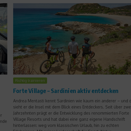
Sports Inside
Traumjobs in Graubünden –
Marathon-Meister beim OK
Richtig trainieren
11. März 2010
g
Forte Village – Sardinien aktiv entdecken
Andrea Mentasti kennt Sardinien wie kaum ein anderer – und 
sieht er die Insel mit dem Blick eines Entdeckers. Seit über zwe
Jahrzehnten prägt er die Entwicklung des renommierten Forte
er
Village Resorts und hat dabei eine ganz eigene Handschrift
ende
hinterlassen: weg vom klassischen Urlaub, hin zu echten