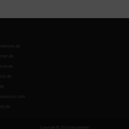
andmore.de
rnet.de
food.de
ech.de
.de
luxurious.com
ity.de
Copyright © 2026 Netzathleten