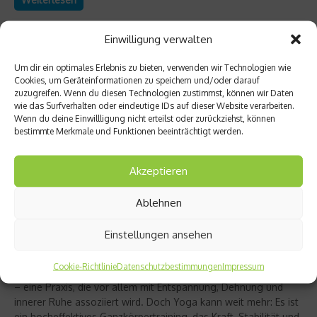
Einwilligung verwalten
Um dir ein optimales Erlebnis zu bieten, verwenden wir Technologien wie
Cookies, um Geräteinformationen zu speichern und/oder darauf
zuzugreifen. Wenn du diesen Technologien zustimmst, können wir Daten
wie das Surfverhalten oder eindeutige IDs auf dieser Website verarbeiten.
Wenn du deine Einwillligung nicht erteilst oder zurückziehst, können
bestimmte Merkmale und Funktionen beeinträchtigt werden.
Akzeptieren
Ablehnen
Richtig trainieren
Christine Bielecki über ihr Buch „Yoga Power“
Einstellungen ansehen
– Kraft trifft Achtsamkeit
Cookie-Richtlinie
Datenschutzbestimmungen
Impressum
Yoga gilt für viele als sanfter Ausgleich zum hektischen Alltag
– eine Praxis, die vor allem mit Entspannung, Dehnung und
innerer Ruhe assoziiert wird. Doch Yoga kann weit mehr: Es ist
ein hocheffektives Ganzkörpertraining, das Kraft, Stabilität und