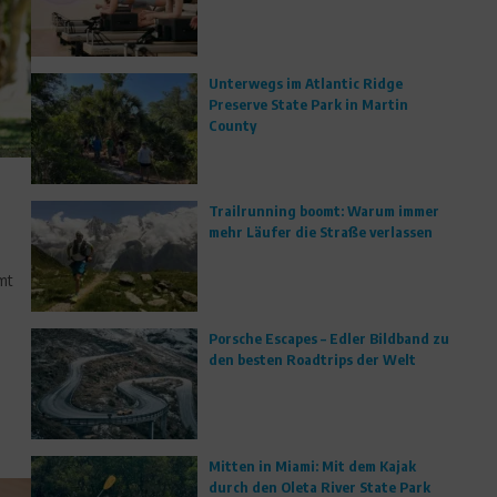
Unterwegs im Atlantic Ridge
Preserve State Park in Martin
County
Trailrunning boomt: Warum immer
mehr Läufer die Straße verlassen
mt
Porsche Escapes – Edler Bildband zu
den besten Roadtrips der Welt
Mitten in Miami: Mit dem Kajak
durch den Oleta River State Park