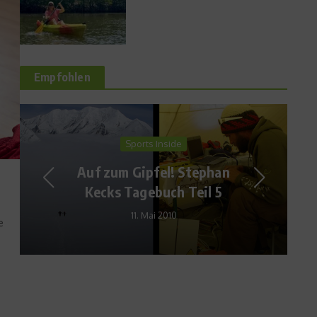
Empfohlen
Interviews
Interview mit Laureus
Botschafter und Judo-
Olympiasieger Ole Bischof
e
24. Juli 2012