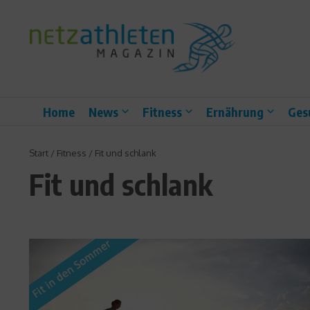
Zum Inhalt springen
Home
News
Fitness
Ernährung
Ges
Start
/
Fitness
/
Fit und schlank
Fit und schlank