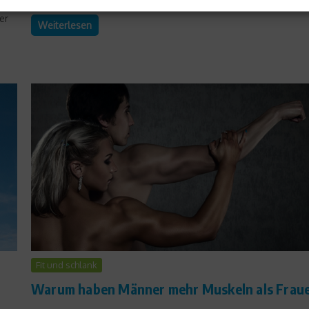
er
Weiterlesen
Fit und schlank
Warum haben Männer mehr Muskeln als Frau