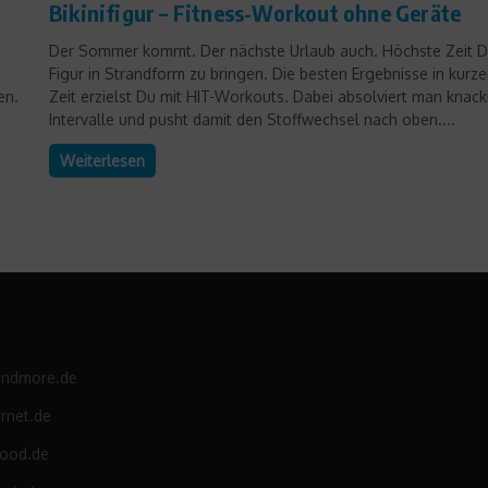
Bikinifigur – Fitness-Workout ohne Geräte
Der Sommer kommt. Der nächste Urlaub auch. Höchste Zeit D
Figur in Strandform zu bringen. Die besten Ergebnisse in kurze
en.
Zeit erzielst Du mit HIT-Workouts. Dabei absolviert man knack
Intervalle und pusht damit den Stoffwechsel nach oben....
Weiterlesen
andmore.de
rnet.de
food.de