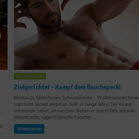
Sports Inside
Auf zum Gipfel! Stephan
Fit und schlank
Kecks Tagebuch Teil 5
Zielgerichtet – Kampf dem Bauchspeck!
11. Mai 2010
Bierbauch, Reiterhosen, Schwabelarme – Problemzonen könn
man nicht gezielt angehen, hieß es lange Jahre. Der Körper
entscheide selbst, an welchen Stellen er zuerst Fett abbaue.
.
Stimmt nicht, sagen Dänische Forscher....
k)
Weiterlesen
...