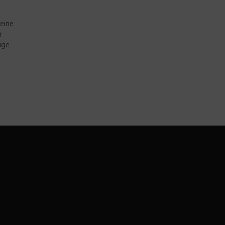
eine
r
ige