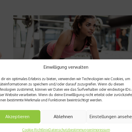
Einwilligung verwalten
dir ein optimales Erlebnis zu bieten, verwenden wir Technologien wie Cookies, um
äteinformationen zu speichern und/oder darauf zuzugreifen. Wenn du diesen
hnologien zustimmst, können wir Daten wie das Surfverhalten oder eindeutige IDs 
Fit und schlank
ser Website verarbeiten. Wenn du deine Einwillligung nicht erteilst oder zurückziehs
nen bestimmte Merkmale und Funktionen beeinträchtigt werden.
fitogram will für Durchblick sorgen
Die Zahl der Fitness- und Wellnessangebote wächst unaufhörl
Akzeptieren
Ablehnen
Einstellungen anseh
weiter. Das Kölner Start-up-Unternehmen fitogram möchte als
erste Internetplattform Übersicht, Ordnung und Transparenz i
.
Cookie-Richtlinie
Datenschutzbestimmungen
Impressum
den Fitness- und Wellnessmarkt bringen....