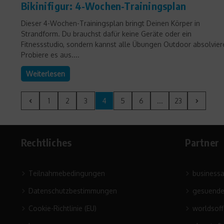
Bikinifigur: 4-Wochen-Trainingsplan
Dieser 4-Wochen-Trainingsplan bringt Deinen Körper in
Strandform. Du brauchst dafür keine Geräte oder ein
Fitnessstudio, sondern kannst alle Übungen Outdoor absolvier
Probiere es aus....
Weiterlesen
1
2
3
4
5
6
...
23
Rechtliches
Partner
Teilnahmebedingungen
business
Datenschutzbestimmungen
gesuende
Cookie-Richtlinie (EU)
worldsof