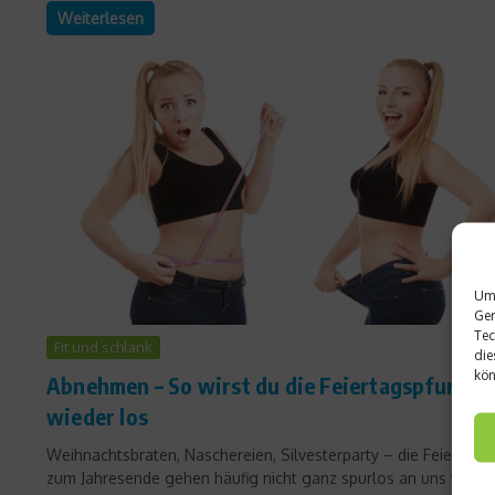
Weiterlesen
Um 
Ger
Tec
Fit und schlank
die
kön
Abnehmen – So wirst du die Feiertagspfunde
wieder los
Weihnachtsbraten, Naschereien, Silvesterparty – die Feiertage
zum Jahresende gehen häufig nicht ganz spurlos an uns vorbei