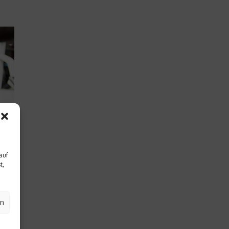
auf
t,
ich
en
n