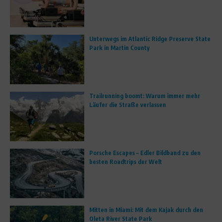
Unterwegs im Atlantic Ridge Preserve State
Park in Martin County
Trailrunning boomt: Warum immer mehr
Läufer die Straße verlassen
Porsche Escapes – Edler Bildband zu den
besten Roadtrips der Welt
Mitten in Miami: Mit dem Kajak durch den
Oleta River State Park