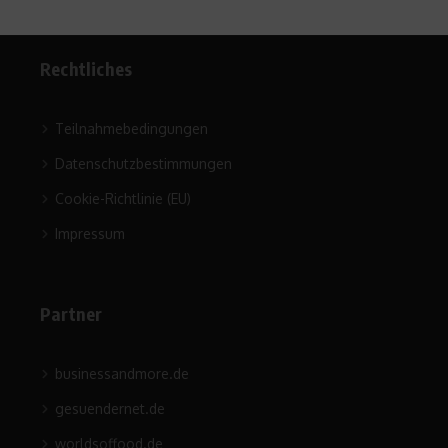
Rechtliches
Teilnahmebedingungen
Datenschutzbestimmungen
Cookie-Richtlinie (EU)
Impressum
Partner
businessandmore.de
gesuendernet.de
worldsoffood.de