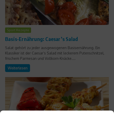
Sport Rezepte
Basis-Ernährung: Caesar’s Salad
Salat gehört zu jeder ausgewogenen Basisernährung. Ein
Klassiker ist der Caesar’s Salad mit leckerem Putenschnitzel,
frischem Parmesan und Vollkorn-Knäcke....
Weiterlesen