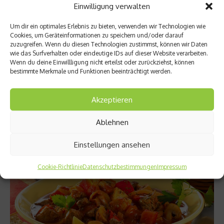
Einwilligung verwalten
Um dir ein optimales Erlebnis zu bieten, verwenden wir Technologien wie
Cookies, um Geräteinformationen zu speichern und/oder darauf
zuzugreifen. Wenn du diesen Technologien zustimmst, können wir Daten
Sport Rezepte
wie das Surfverhalten oder eindeutige IDs auf dieser Website verarbeiten.
Wenn du deine Einwillligung nicht erteilst oder zurückziehst, können
Nach dem Training: Saté-Spieße Thai
bestimmte Merkmale und Funktionen beeinträchtigt werden.
Nach dem Training sind Saté-Spieße ideal: Hühnerfleisch liefert
Proteine, Erdnüsse Energie zur Regeneration und Sambal
Akzeptieren
Oelek kurbelt die Fettverbrennung an....
Ablehnen
Weiterlesen
Einstellungen ansehen
Cookie-Richtlinie
Datenschutzbestimmungen
Impressum