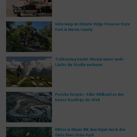
Unterwegs im Atlantic Ridge Preserve State
Park in Martin County
Trailrunning boomt: Warum immer mehr
Läufer die Straße verlassen
Porsche Escapes – Edler Bildband zu den
besten Roadtrips der Welt
Mitten in Miami: Mit dem Kajak durch den
Oleta River State Park