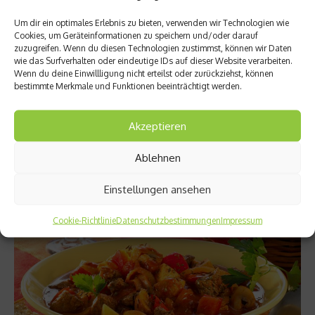
Um dir ein optimales Erlebnis zu bieten, verwenden wir Technologien wie
Cookies, um Geräteinformationen zu speichern und/oder darauf
zuzugreifen. Wenn du diesen Technologien zustimmst, können wir Daten
wie das Surfverhalten oder eindeutige IDs auf dieser Website verarbeiten.
Wenn du deine Einwillligung nicht erteilst oder zurückziehst, können
Sport Rezepte
bestimmte Merkmale und Funktionen beeinträchtigt werden.
Nach dem Training: Saté-Spieße Thai
Nach dem Training sind Saté-Spieße ideal: Hühnerfleisch liefert
Akzeptieren
Proteine, Erdnüsse Energie zur Regeneration und Sambal
Oelek kurbelt die Fettverbrennung an....
Ablehnen
Weiterlesen
Einstellungen ansehen
Cookie-Richtlinie
Datenschutzbestimmungen
Impressum