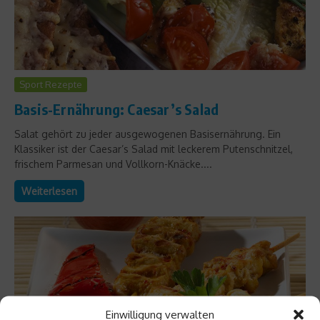
Sport Rezepte
Basis-Ernährung: Caesar’s Salad
Salat gehört zu jeder ausgewogenen Basisernährung. Ein
Klassiker ist der Caesar’s Salad mit leckerem Putenschnitzel,
frischem Parmesan und Vollkorn-Knäcke....
Weiterlesen
Einwilligung verwalten