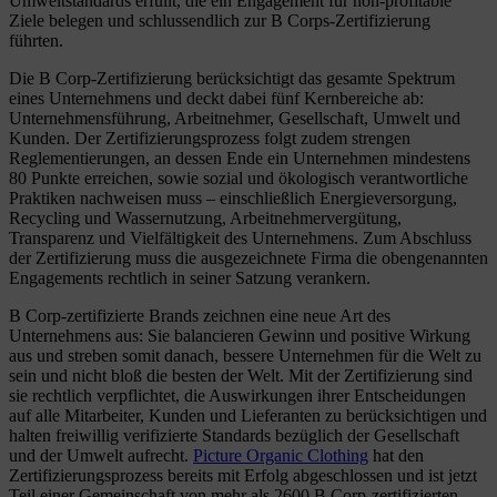
Umweltstandards erfüllt, die ein Engagement für non-profitable
Ziele belegen und schlussendlich zur B Corps-Zertifizierung
führten.
Die B Corp-Zertifizierung berücksichtigt das gesamte Spektrum
eines Unternehmens und deckt dabei fünf Kernbereiche ab:
Unternehmensführung, Arbeitnehmer, Gesellschaft, Umwelt und
Kunden. Der Zertifizierungsprozess folgt zudem strengen
Reglementierungen, an dessen Ende ein Unternehmen mindestens
80 Punkte erreichen, sowie sozial und ökologisch verantwortliche
Praktiken nachweisen muss – einschließlich Energieversorgung,
Recycling und Wassernutzung, Arbeitnehmervergütung,
Transparenz und Vielfältigkeit des Unternehmens. Zum Abschluss
der Zertifizierung muss die ausgezeichnete Firma die obengenannten
Engagements rechtlich in seiner Satzung verankern.
B Corp-zertifizierte Brands zeichnen eine neue Art des
Unternehmens aus: Sie balancieren Gewinn und positive Wirkung
aus und streben somit danach, bessere Unternehmen für die Welt zu
sein und nicht bloß die besten der Welt. Mit der Zertifizierung sind
sie rechtlich verpflichtet, die Auswirkungen ihrer Entscheidungen
auf alle Mitarbeiter, Kunden und Lieferanten zu berücksichtigen und
halten freiwillig verifizierte Standards bezüglich der Gesellschaft
und der Umwelt aufrecht.
Picture Organic Clothing
hat den
Zertifizierungsprozess bereits mit Erfolg abgeschlossen und ist jetzt
Teil einer Gemeinschaft von mehr als 2600 B Corp-zertifizierten