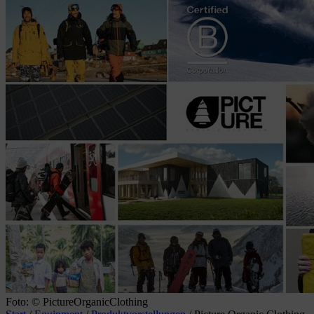
Foto: © PictureOrganicClothing