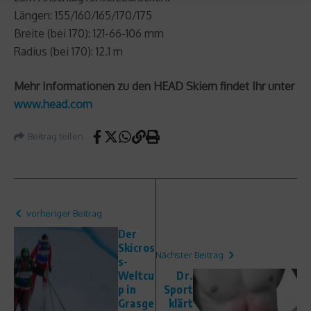
Längen: 155/160/165/170/175
Breite (bei 170): 121-66-106 mm
Radius (bei 170): 12.1 m
Mehr Informationen zu den HEAD Skiern findet Ihr unter
www.head.com
Beitrag teilen
vorheriger Beitrag
Der
Skicros
Nächster Beitrag
s-
Weltcu
Dr.
p in
Sport
Grasge
klärt