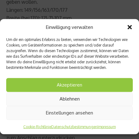
geben wollen.
Längen: 149/156/163/170/177
Breite (bei 170): 121-71-107 mm
Radius (bei 170): 13.5 m
Einwilligung verwalten
Um dir ein optimales Erlebnis zu bieten, verwenden wir Technologien wie
i.Supershape Speed:
Race-Carve-Ski für langgezogene
Cookies, um Geräteinformationen zu speichern und/oder darauf
Schwünge bei ho¬her Geschwindigkeit. Für sehr
zuzugreifen. Wenn du diesen Technologien zustimmst, können wir Daten
wie das Surfverhalten oder eindeutige IDs auf dieser Website verarbeiten.
ambitionierte Fahrer geschnitten und doch vielseitig
Wenn du deine Einwillligung nicht erteilst oder zurückziehst, können
genug für den Allround-Einsatz.
bestimmte Merkmale und Funktionen beeinträchtigt werden.
Längen: 156/163/170/177/184
Breite (bei 170): 116-68-100 mm
Akzeptieren
Radius (bei 170): 14.6 m
Ablehnen
i.Supershape:
Das Original und Namensgeber der
Einstellungen ansehen
gesamten Linie. Schnell und aggressiv. Dieser ultimative,
slalom-orientierte Race-Carver ist für Fahrer, die sich
Cookie-Richtlinie
Datenschutzbestimmungen
Impressum
auch im steilen Gelände nicht scheuen, das Pedal bis
zum Anschlag runterzudrücken.