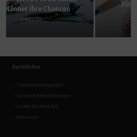
Kickboxen ist nicht nur
Männersache!
9. November 2012
Rechtliches
Teilnahmebedingungen
Datenschutzbestimmungen
Cookie-Richtlinie (EU)
Impressum