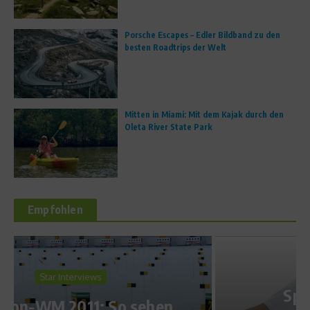
Porsche Escapes – Edler Bildband zu den
besten Roadtrips der Welt
Mitten in Miami: Mit dem Kajak durch den
Oleta River State Park
Empfohlen
Sports Inside
Sportarten im Test –